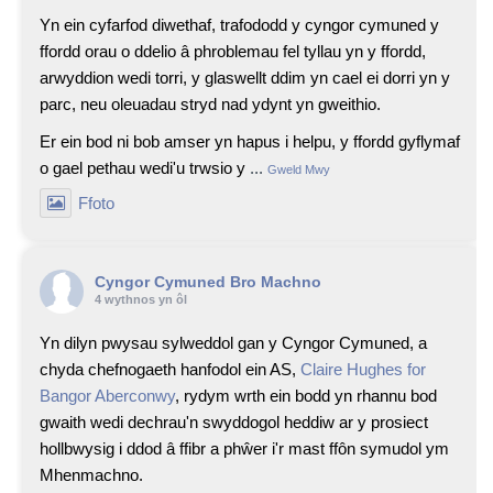
Yn ein cyfarfod diwethaf, trafododd y cyngor cymuned y
ffordd orau o ddelio â phroblemau fel tyllau yn y ffordd,
arwyddion wedi torri, y glaswellt ddim yn cael ei dorri yn y
parc, neu oleuadau stryd nad ydynt yn gweithio.
Er ein bod ni bob amser yn hapus i helpu, y ffordd gyflymaf
o gael pethau wedi'u trwsio y
...
Gweld Mwy
Ffoto
Cyngor Cymuned Bro Machno
4 wythnos yn ôl
Yn dilyn pwysau sylweddol gan y Cyngor Cymuned, a
chyda chefnogaeth hanfodol ein AS,
Claire Hughes for
Bangor Aberconwy
, rydym wrth ein bodd yn rhannu bod
gwaith wedi dechrau'n swyddogol heddiw ar y prosiect
hollbwysig i ddod â ffibr a phŵer i'r mast ffôn symudol ym
Mhenmachno.