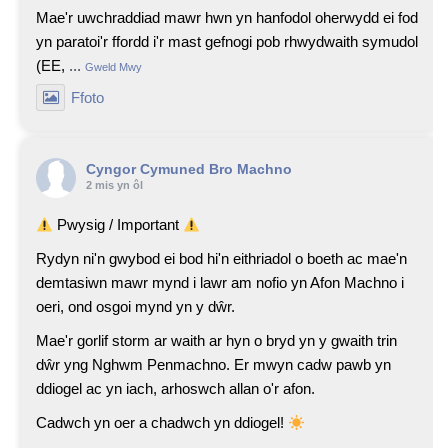
Mae'r uwchraddiad mawr hwn yn hanfodol oherwydd ei fod
yn paratoi'r ffordd i'r mast gefnogi pob rhwydwaith symudol
(EE,
...
Gweld Mwy
Ffoto
Cyngor Cymuned Bro Machno
2 mis yn ôl
Pwysig / Important
Rydyn ni'n gwybod ei bod hi'n eithriadol o boeth ac mae'n
demtasiwn mawr mynd i lawr am nofio yn Afon Machno i
oeri, ond osgoi mynd yn y dŵr.
Mae'r gorlif storm ar waith ar hyn o bryd yn y gwaith trin
dŵr yng Nghwm Penmachno. Er mwyn cadw pawb yn
ddiogel ac yn iach, arhoswch allan o'r afon.
Cadwch yn oer a chadwch yn ddiogel!