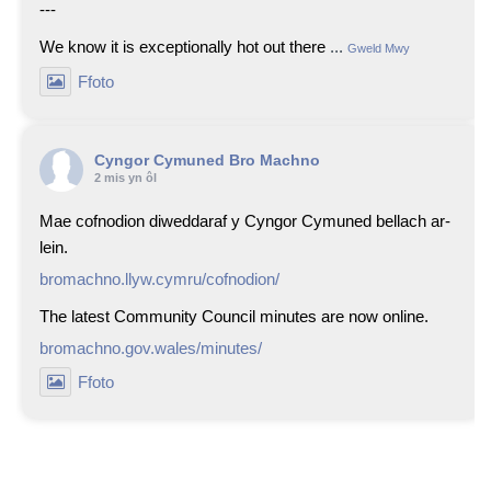
---
We know it is exceptionally hot out there
...
Gweld Mwy
Ffoto
Cyngor Cymuned Bro Machno
2 mis yn ôl
Mae cofnodion diweddaraf y Cyngor Cymuned bellach ar-
lein.
bromachno.llyw.cymru/cofnodion/
The latest Community Council minutes are now online.
bromachno.gov.wales/minutes/
Ffoto