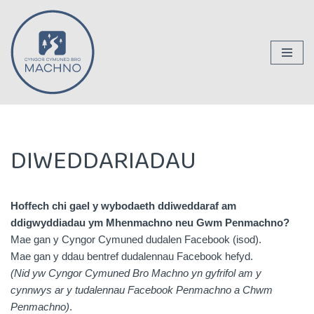
Mynd
i'r
cynnwys
DIWEDDARIADAU
Hoffech chi gael y wybodaeth ddiweddaraf am
ddigwyddiadau ym Mhenmachno neu Gwm Penmachno?
Mae gan y Cyngor Cymuned dudalen Facebook (isod).
Mae gan y ddau bentref dudalennau Facebook hefyd.
(Nid yw Cyngor Cymuned Bro Machno yn gyfrifol am y
cynnwys ar y tudalennau Facebook Penmachno a Chwm
Penmachno)
.