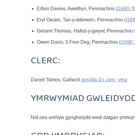
Eifion Davies, Awelfryn, Penmachno
01690 7
Eryl Owain, Tan-y-dderwen, Penmachno
0169
Geraint Thomas, Hafod-y-gwynt, Penmachno
Owen Davis, 5 Fron Deg, Penmachno
01690 
CLERC:
Daniel Tomos. Gallwch
gysylltu â’r clerc, yma
YMRWYMIAD GWLEIDYDD
Nid oes unrhyw gynghorydd wedi datgan ymrwy