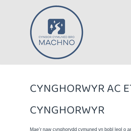
Mynd
i'r
cynnwys
CYNGHORWYR AC E
CYNGHORWYR
Mae’r naw cynghorydd cymuned yn bobl leol o am