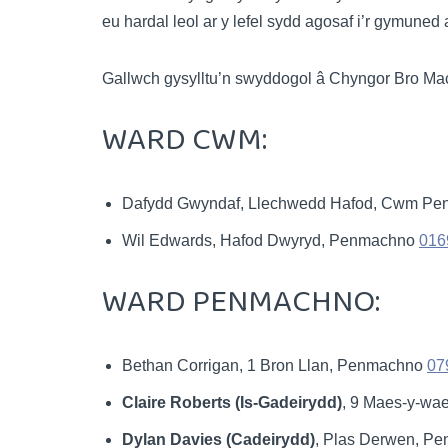
eu hardal leol ar y lefel sydd agosaf i’r gymuned 
Gallwch gysylltu’n swyddogol â Chyngor Bro Mach
WARD CWM:
Dafydd Gwyndaf, Llechwedd Hafod, Cwm P
Wil Edwards, Hafod Dwyryd, Penmachno
016
WARD PENMACHNO:
Bethan Corrigan, 1 Bron Llan, Penmachno
07
Claire Roberts (Is-Gadeirydd)
, 9 Maes-y-w
Dylan Davies (Cadeirydd)
, Plas Derwen, P