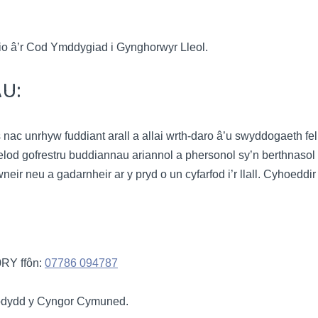
o â’r Cod Ymddygiad i Gynghorwyr Lleol.
U:
nac unrhyw fuddiant arall a allai wrth-daro â’u swyddogaeth 
d gofrestru buddiannau ariannol a phersonol sy’n berthnasol i’
ir neu a gadarnheir ar y pryd o un cyfarfod i’r llall. Cyhoeddir
0RY ffôn:
07786 094787
fodydd y Cyngor Cymuned.