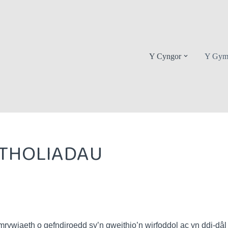
Y Cyngor
Y Gym
THOLIADAU
rywiaeth o gefndiroedd sy’n gweithio’n wirfoddol ac yn ddi-dâ