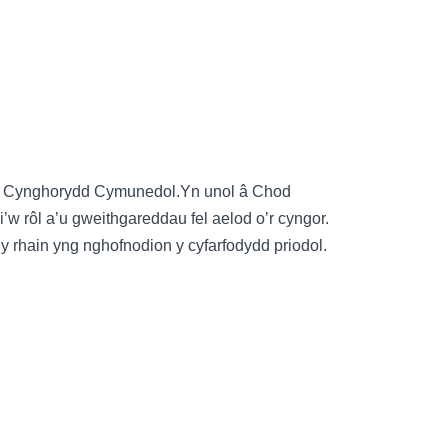
fel Cynghorydd Cymunedol.Yn unol â Chod
w rôl a’u gweithgareddau fel aelod o’r cyngor.
 y rhain yng nghofnodion y cyfarfodydd priodol.