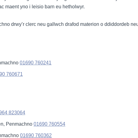
ac maent yno i leisio barn eu hetholwyr.
no drwy’r clerc neu gallwch drafod materion o ddiddordeb neu o
enmachno
01690 760241
90 760671
964 823064
aen, Penmachno
01690 760554
enmachno
01690 760362