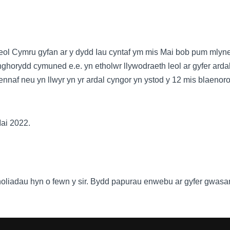
 lleol Cymru gyfan ar y dydd Iau cyntaf ym mis Mai bob pum ml
 gynghorydd cymuned e.e. yn etholwr llywodraeth leol ar gyfer a
ennaf neu yn llwyr yn yr ardal cyngor yn ystod y 12 mis blaenor
Mai 2022.
tholiadau hyn o fewn y sir. Bydd papurau enwebu ar gyfer gwas