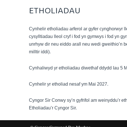
ETHOLIADAU
Cynhelir etholiadau arferol ar gyfer cynghorwyr
cysylltiadau lleol cryf i fod yn gymwys i fod yn
unrhyw dir neu eiddo arall neu wedi gweithio’n b
milltir iddi).
Cynhaliwyd yr etholiadau diwethaf ddydd Iau 5 
Cynhelir yr etholiad nesaf ym Mai 2027.
Cyngor Sir Conwy sy’n gyfrifol am weinyddu’r e
Etholiadau’r Cyngor Sir.