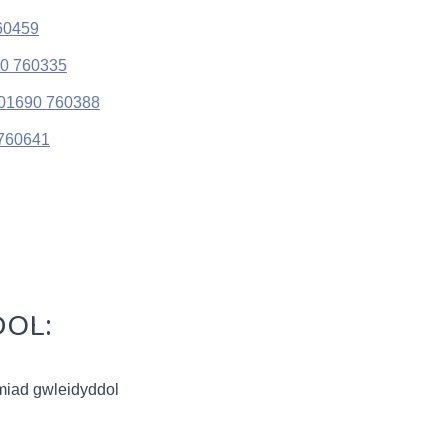
60459
0 760335
01690 760388
760641
OL:
miad gwleidyddol