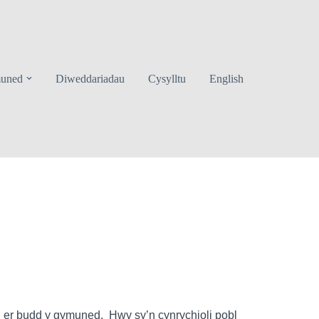
uned
Diweddariadau
Cysylltu
English
l er budd y gymuned. Hwy sy’n cynrychioli pobl