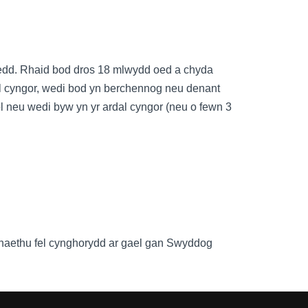
ynedd. Rhaid bod dros 18 mlwydd oed a chyda
rdal cyngor, wedi bod yn berchennog neu denant
ol neu wedi byw yn yr ardal cyngor (neu o fewn 3
anaethu fel cynghorydd ar gael gan Swyddog