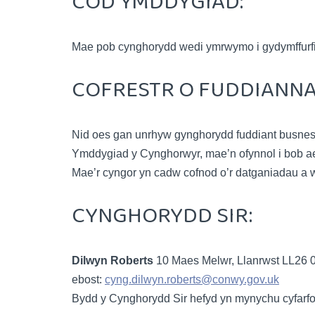
COD YMDDYGIAD:
Mae pob cynghorydd wedi ymrwymo i gydymffurfi
COFRESTR O FUDDIANNA
Nid oes gan unrhyw gynghorydd fuddiant busnes 
Ymddygiad y Cynghorwyr, mae’n ofynnol i bob aelo
Mae’r cyngor yn cadw cofnod o’r datganiadau a wne
CYNGHORYDD SIR:
Dilwyn Roberts
10 Maes Melwr, Llanrwst LL26 
ebost:
cyng.dilwyn.roberts@conwy.gov.uk
Bydd y Cynghorydd Sir hefyd yn mynychu cyfar